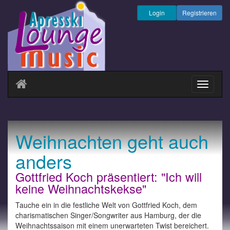
Login
Registrieren
Navigati
ein-/au
Weihnachten geht auch
anders
Gottfried Koch präsentiert: "Ich will
keine Weihnachtskekse"
Tauche ein in die festliche Welt von Gottfried Koch, dem
charismatischen Singer/Songwriter aus Hamburg, der die
Weihnachtssaison mit einem unerwarteten Twist bereichert.