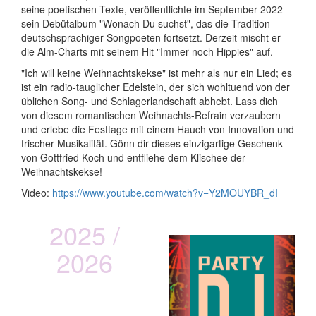
seine poetischen Texte, veröffentlichte im September 2022
sein Debütalbum "Wonach Du suchst", das die Tradition
deutschsprachiger Songpoeten fortsetzt. Derzeit mischt er
die Alm-Charts mit seinem Hit "Immer noch Hippies" auf.
"Ich will keine Weihnachtskekse" ist mehr als nur ein Lied; es
ist ein radio-tauglicher Edelstein, der sich wohltuend von der
üblichen Song- und Schlagerlandschaft abhebt. Lass dich
von diesem romantischen Weihnachts-Refrain verzaubern
und erlebe die Festtage mit einem Hauch von Innovation und
frischer Musikalität. Gönn dir dieses einzigartige Geschenk
von Gottfried Koch und entfliehe dem Klischee der
Weihnachtskekse!
Video:
https://www.youtube.com/watch?v=Y2MOUYBR_dI
2025 /
2026
vOXXclub
Lederhos´n Inferno Tour