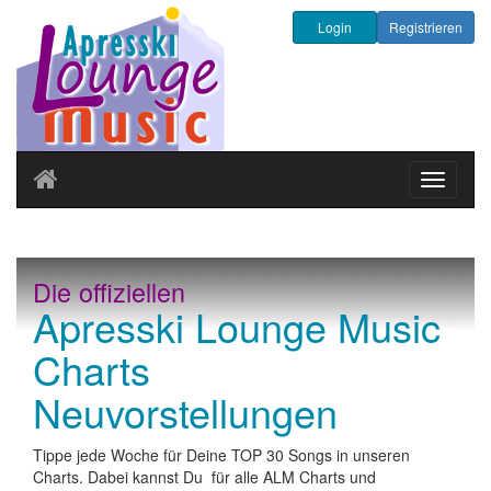
Login
Registrieren
Navigati
ein-/au
Die offiziellen
Apresski Lounge Music
Charts
Neuvorstellungen
Tippe jede Woche für Deine TOP 30 Songs in unseren
Charts. Dabei kannst Du für alle ALM Charts und