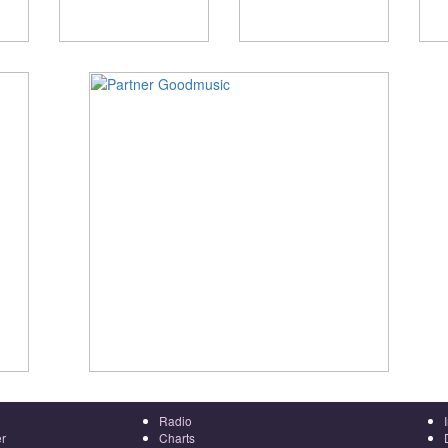
Radio
r
Charts