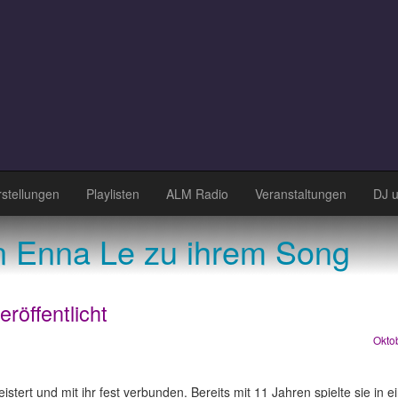
stellungen
Playlisten
ALM Radio
Veranstaltungen
DJ 
n Enna Le zu ihrem Song
eröffentlicht
Okto
istert und mit ihr fest verbunden. Bereits mit 11 Jahren spielte sie in e