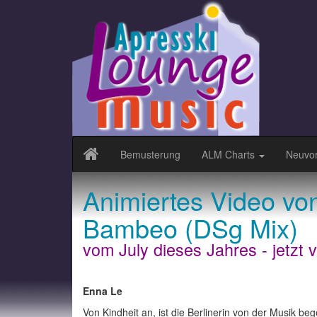
Bemusterung
ALM Charts
Neuvor
Animiertes Video vo
Bambeo (DSg Mix)
vom July dieses Jahres - jetzt v
Enna Le
Von Kindheit an, ist die Berlinerin von der Musik bege