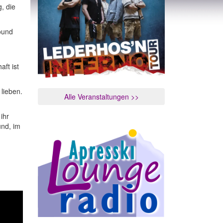
, die
Sound
ft ist
lieben.
Alle Veranstaltungen >>
ihr
nd, im