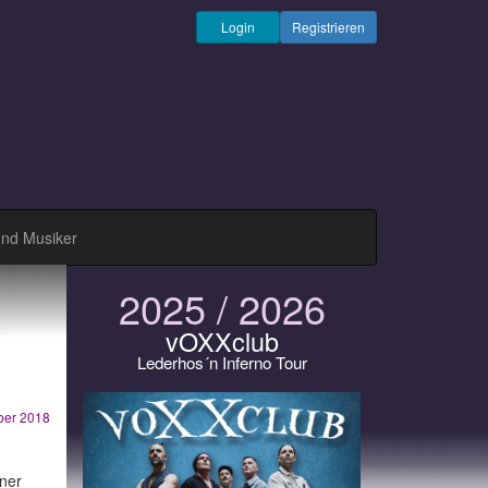
Login
Registrieren
und Musiker
2025 / 2026
vOXXclub
Lederhos´n Inferno Tour
ber 2018
iner