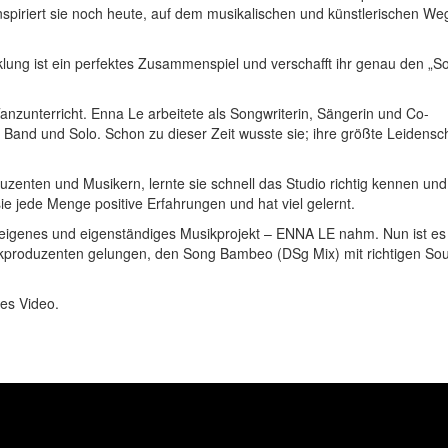
spiriert sie noch heute, auf dem musikalischen und künstlerischen Weg
icklung ist ein perfektes Zusammenspiel und verschafft ihr genau den „
anzunterricht. Enna Le arbeitete als Songwriterin, Sängerin und Co-
 Band und Solo. Schon zu dieser Zeit wusste sie; ihre größte Leidenscha
nten und Musikern, lernte sie schnell das Studio richtig kennen und 
 jede Menge positive Erfahrungen und hat viel gelernt.
hr eigenes und eigenständiges Musikprojekt – ENNA LE nahm. Nun ist es 
produzenten gelungen, den Song Bambeo (DSg Mix) mit richtigen Sou
tes Video.