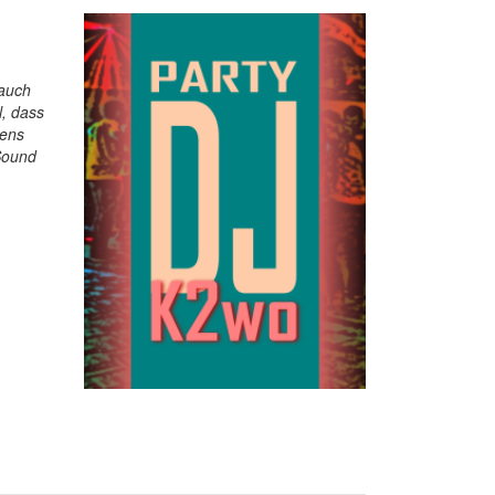
 auch
l, dass
gens
 Sound