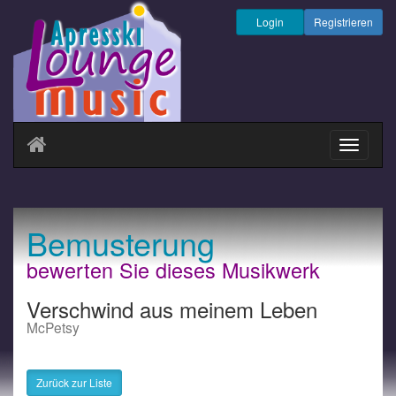
Login
Registrieren
Navigati
ein-/au
Bemusterung
bewerten Sie dieses Musikwerk
Verschwind aus meinem Leben
McPetsy
Zurück zur Liste