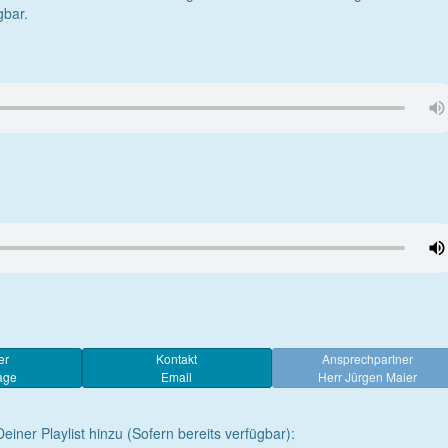
gbar.
er
Kontakt
Ansprechpartner
age
Email
Herr Jürgen Maier
Deiner Playlist hinzu (Sofern bereits verfügbar):