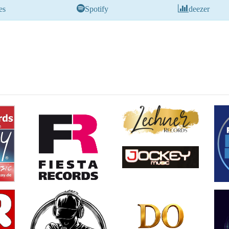
es
Spotify
deezer