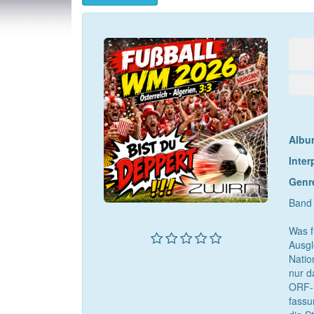
Album
Inter
Genr
Band 
Was f
Ausgl
Natio
nur d
ORF-M
fassu