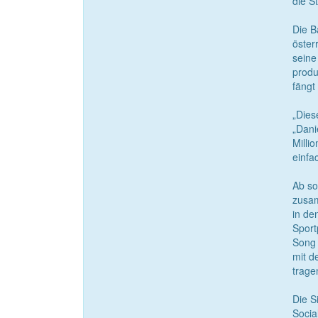
die S
Die B
öster
seine
produ
fängt
„Dies
„Dani
Milli
einfa
Ab so
zusam
in de
Sport
Song 
mit d
trage
Die S
Socia