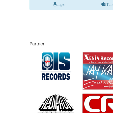
mp3
iTun
Partner