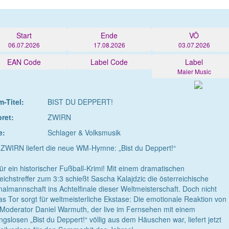
Start
Ende
VÖ
06.07.2026
17.08.2026
03.07.2026
EAN Code
Label Code
Label
Maier Music
-Titel:
BIST DU DEPPERT!
pret:
ZWIRN
e:
Schlager & Volksmusik
ZWIRN liefert die neue WM-Hymne: „Bist du Deppert!“
ür ein historischer Fußball-Krimi! Mit einem dramatischen
eichstreffer zum 3:3 schießt Sascha Kalajdzic die österreichische
nalmannschaft ins Achtelfinale dieser Weltmeisterschaft. Doch nicht
as Tor sorgt für weltmeisterliche Ekstase: Die emotionale Reaktion von
oderator Daniel Warmuth, der live im Fernsehen mit einem
ngslosen „Bist du Deppert!“ völlig aus dem Häuschen war, liefert jetzt