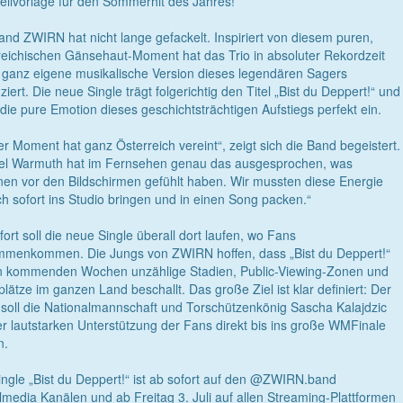
teilvorlage für den Sommerhit des Jahres!
and ZWIRN hat nicht lange gefackelt. Inspiriert von diesem puren,
reichischen Gänsehaut-Moment hat das Trio in absoluter Rekordzeit
 ganz eigene musikalische Version dieses legendären Sagers
ziert. Die neue Single trägt folgerichtig den Titel „Bist du Deppert!“ und
 die pure Emotion dieses geschichtsträchtigen Aufstiegs perfekt ein.
er Moment hat ganz Österreich vereint“, zeigt sich die Band begeistert.
el Warmuth hat im Fernsehen genau das ausgesprochen, was
onen vor den Bildschirmen gefühlt haben. Wir mussten diese Energie
ch sofort ins Studio bringen und in einen Song packen.“
fort soll die neue Single überall dort laufen, wo Fans
menkommen. Die Jungs von ZWIRN hoffen, dass „Bist du Deppert!“
n kommenden Wochen unzählige Stadien, Public-Viewing-Zonen und
plätze im ganzen Land beschallt. Das große Ziel ist klar definiert: Der
soll die Nationalmannschaft und Torschützenkönig Sascha Kalajdzic
er lautstarken Unterstützung der Fans direkt bis ins große WMFinale
n.
ingle „Bist du Deppert!“ ist ab sofort auf den @ZWIRN.band
lmedia Kanälen und ab Freitag 3. Juli auf allen Streaming-Plattformen