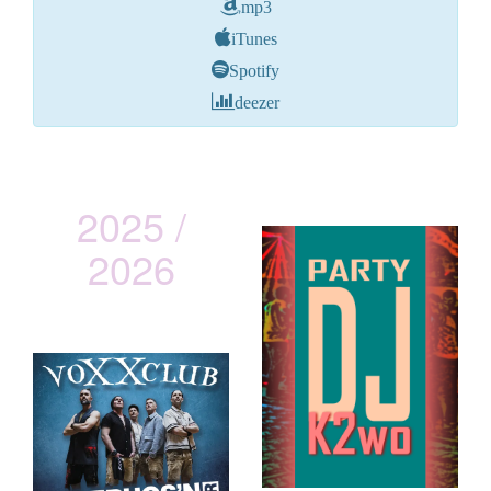
mp3
iTunes
Spotify
deezer
2025 /
2026
vOXXclub
Lederhos´n Inferno Tour