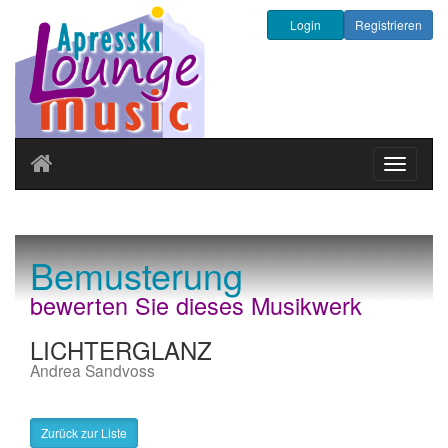
Login
Registrieren
Navigati
ein-/au
Bemusterung
bewerten Sie dieses Musikwerk
LICHTERGLANZ
Andrea Sandvoss
Zurück zur Liste