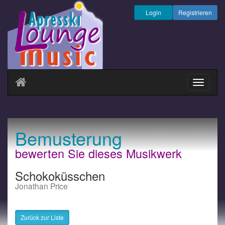
Login
Registrieren
Navigati
ein-/au
Bemusterung
bewerten Sie dieses Musikwerk
Schokoküsschen
Jonathan Price
Zurück zur Liste