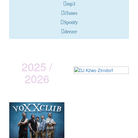
mp3
iTunes
Spotify
deezer
2025 /
2026
vOXXclub
Lederhos´n Inferno Tour