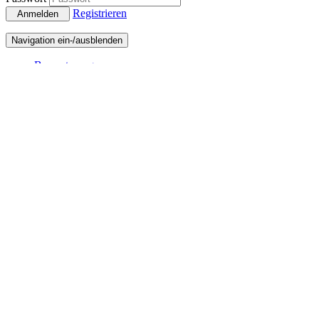
Registrieren
Anmelden
Navigation ein-/ausblenden
Bemusterung
ALM Charts
Charts (Top 10)
ALM Charts (Top 100)
ALM Schlager Charts (Top 50)
ALM Club Charts (Top 50)
Jahres Charts
Neuvorstellungen
Playlisten
ALM Radio
Veranstaltungen
DJ und Musiker
Bemusterung
bewerten Sie dieses Musikwerk
Hupen Alarm
Miro