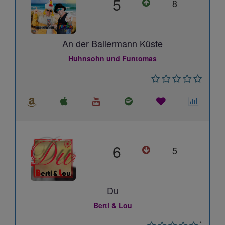
5
8
An der Ballermann Küste
Huhnsohn und Funtomas
6
5
Du
Berti & Lou
*