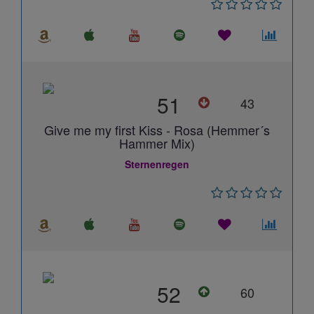
51
43
Give me my first Kiss - Rosa (Hemmer´s
Hammer Mix)
Sternenregen
52
60