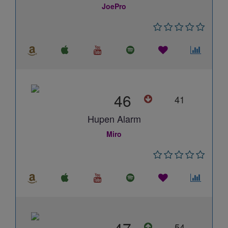
JoePro
46
41
Hupen Alarm
Miro
54