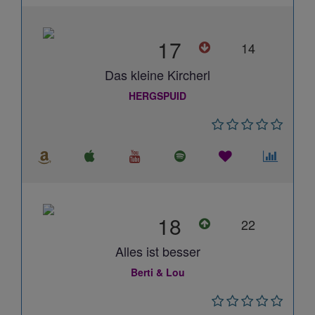
17
14
Das kleine Kircherl
HERGSPUID
18
22
Alles ist besser
Berti & Lou