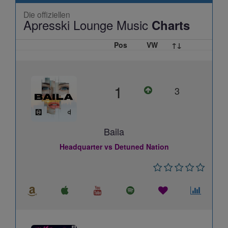
Die offiziellen
Apresski Lounge Music
Charts
Pos
VW
↑↓
1
3
Baila
Headquarter vs Detuned Nation