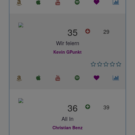
35
29
Wir feiern
Kevin GPunkt
36
39
All In
Christian Benz