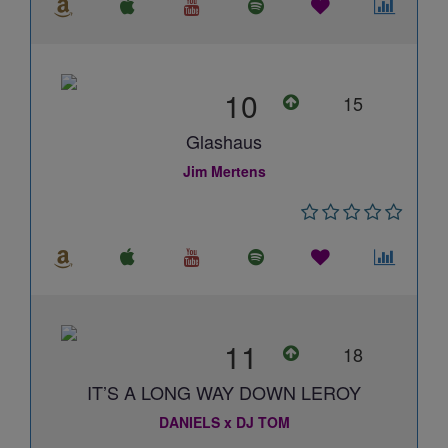
10
15
Glashaus
Jim Mertens
11
18
IT’S A LONG WAY DOWN LEROY
DANIELS x DJ TOM