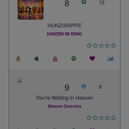
8
12
HUNZGRIPPE
DANZEN IM RENG
9
9
You’re Waiting in Heaven
Simone Cerovina