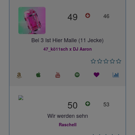
49
46
Bei 3 Ist Hier Malle (11 Jecke)
47_kö11sch x DJ Aaron
50
53
Wir werden sehn
Raschell