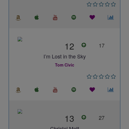
12
17
I’m Lost in the Sky
Tom Civic
13
27
Christel Mett