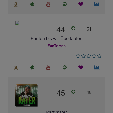
44
61
Saufen bis wir Überlaufen
FunTomas
45
48
Partykater