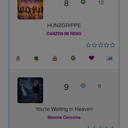
8
12
HUNZGRIPPE
DANZEN IM RENG
9
9
You’re Waiting in Heaven
Simone Cerovina