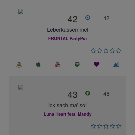
42
42
Leberkassemmel
FRONTAL PartyPur
43
45
Ick sach ma' so!
Luna Heart feat. Mandy