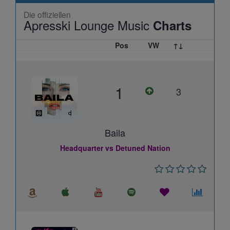
Die offiziellen
Apresski Lounge Music
Charts
Pos
VW
↑↓
1
3
Baila
Headquarter vs Detuned Nation