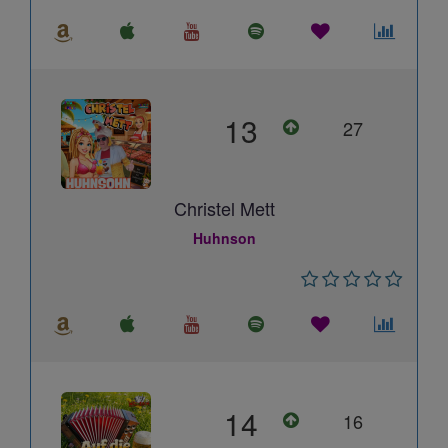
13
27
Christel Mett
Huhnson
14
16