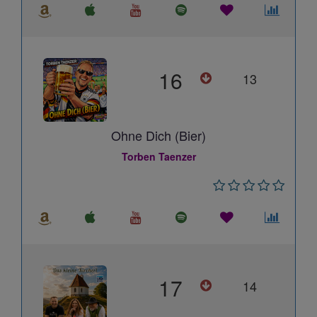
16
13
Ohne Dich (Bier)
Torben Taenzer
17
14