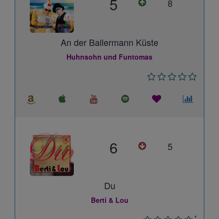
5
8
An der Ballermann Küste
Huhnsohn und Funtomas
6
5
Du
Berti & Lou
*