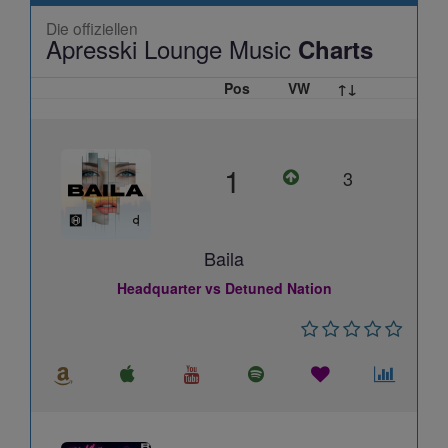
Die offiziellen
Apresski Lounge Music
Charts
Pos
VW
↑↓
1
3
Baila
Headquarter vs Detuned Nation