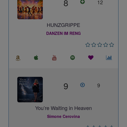
8
12
HUNZGRIPPE
DANZEN IM RENG
9
9
You’re Waiting in Heaven
Simone Cerovina