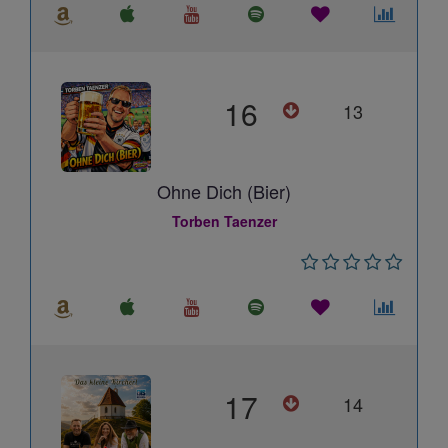
16
13
Ohne Dich (Bier)
Torben Taenzer
17
14