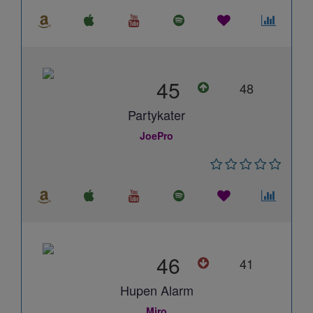
45
48
Partykater
JoePro
46
41
Hupen Alarm
Miro