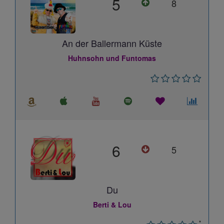
5
8
An der Ballermann Küste
Huhnsohn und Funtomas
6
5
Du
Berti & Lou
*