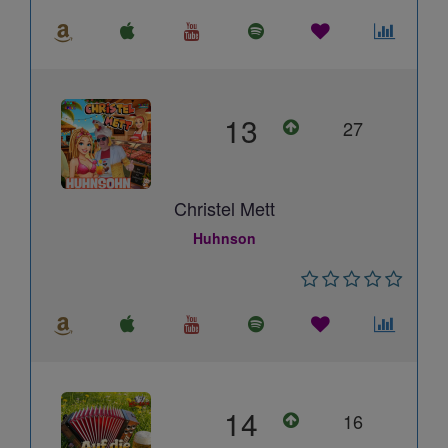
13
27
Christel Mett
Huhnson
14
16