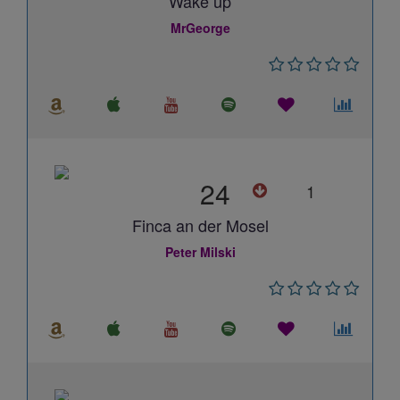
Wake up
MrGeorge
24
1
Finca an der Mosel
Peter Milski