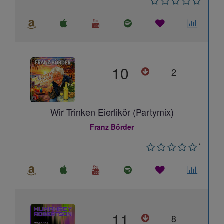
10
2
Wir Trinken Eierlikör (Partymix)
Franz Börder
*
11
8