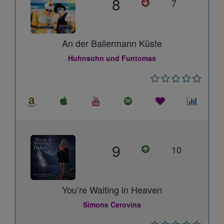
8
7
An der Ballermann Küste
Huhnsohn und Funtomas
9
10
You’re Waiting in Heaven
Simone Cerovina