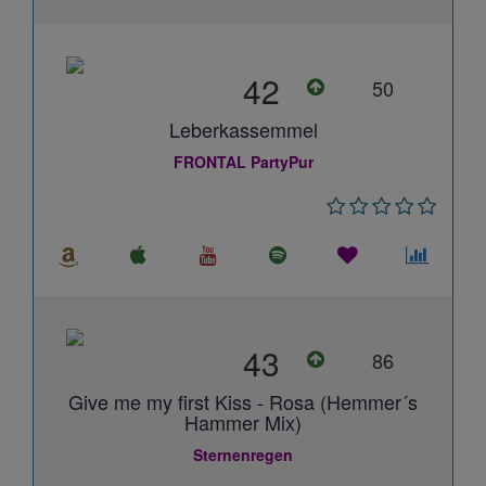
42
50
Leberkassemmel
FRONTAL PartyPur
43
86
Give me my first Kiss - Rosa (Hemmer´s
Hammer Mix)
Sternenregen