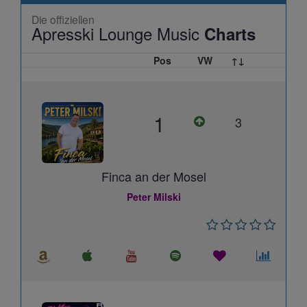
Die offiziellen
Apresski Lounge Music
Charts
Pos
VW
↑↓
1
3
Finca an der Mosel
Peter Milski