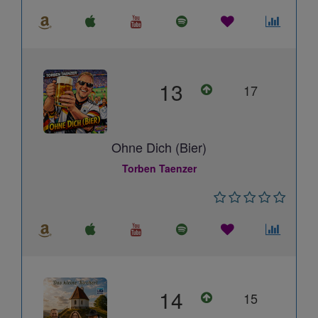
13
17
Ohne Dich (Bier)
Torben Taenzer
14
15