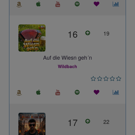
16
19
Auf die Wiesn geh´n
Wildbach
17
22