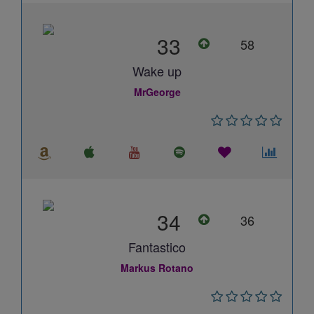
33
58
Wake up
MrGeorge
34
36
Fantastico
Markus Rotano