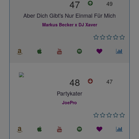
47
49
Aber Dich Gibt's Nur Einmal Für Mich
Markus Becker x DJ Xaver
48
47
Partykater
JoePro