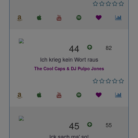
44
82
Ich krieg kein Wort raus
The Cool Caps & DJ Pulpo Jones
45
55
Ick sach ma' so!