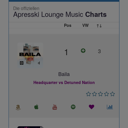
Die offiziellen
Apresski Lounge Music
Charts
Pos
VW
↑↓
1
3
Baila
Headquarter vs Detuned Nation