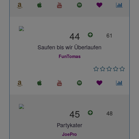
44
61
Saufen bis wir Überlaufen
FunTomas
45
48
Partykater
JoePro