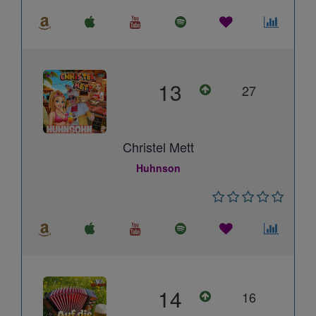
13
27
Christel Mett
Huhnson
14
16