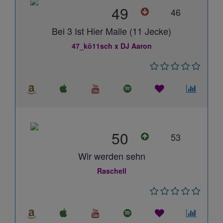
49
46
Bei 3 Ist Hier Malle (11 Jecke)
47_kö11sch x DJ Aaron
50
53
Wir werden sehn
Raschell