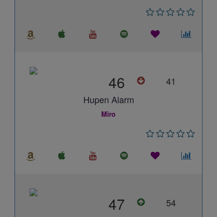
46
41
Hupen Alarm
Miro
47
54