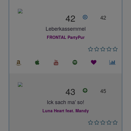
42
42
Leberkassemmel
FRONTAL PartyPur
43
45
Ick sach ma' so!
Luna Heart feat. Mandy