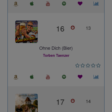
16
13
Ohne Dich (Bier)
Torben Taenzer
17
14