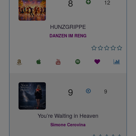
8
12
HUNZGRIPPE
DANZEN IM RENG
9
9
You’re Waiting in Heaven
Simone Cerovina