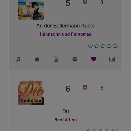
5
8
An der Ballermann Küste
Huhnsohn und Funtomas
6
5
Du
Berti & Lou
*