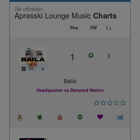
Die offiziellen
Apresski Lounge Music
Charts
Pos
VW
↑↓
1
3
Baila
Headquarter vs Detuned Nation