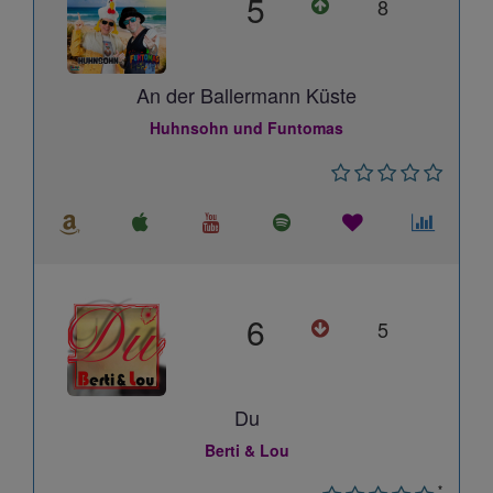
5
8
An der Ballermann Küste
Huhnsohn und Funtomas
6
5
Du
Berti & Lou
*