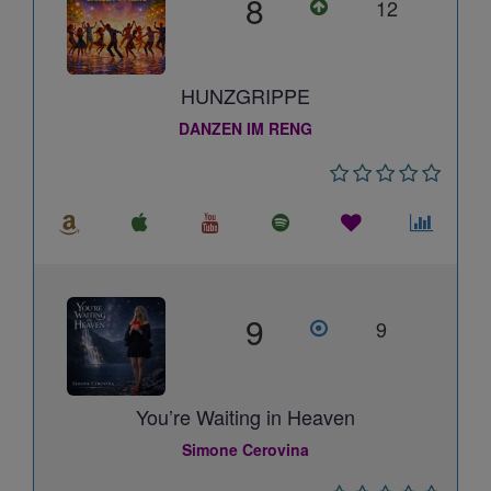
8
12
HUNZGRIPPE
DANZEN IM RENG
9
9
You’re Waiting in Heaven
Simone Cerovina