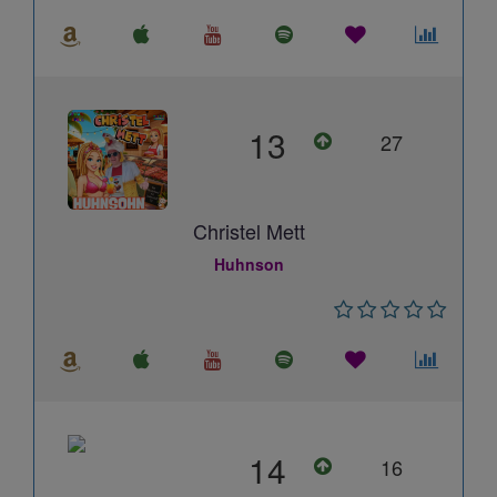
13
27
Christel Mett
Huhnson
14
16