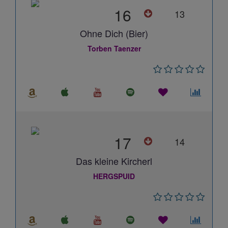
16
13
Ohne Dich (Bier)
Torben Taenzer
17
14
Das kleine Kircherl
HERGSPUID