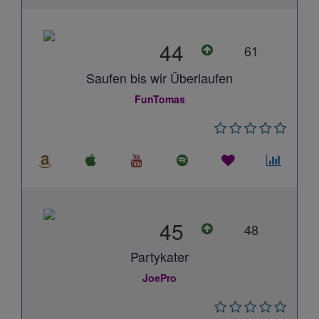
44
61
Saufen bis wir Überlaufen
FunTomas
45
48
Partykater
JoePro