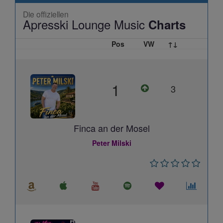
Die offiziellen
Apresski Lounge Music
Charts
Pos
VW
↑↓
1
3
Finca an der Mosel
Peter Milski