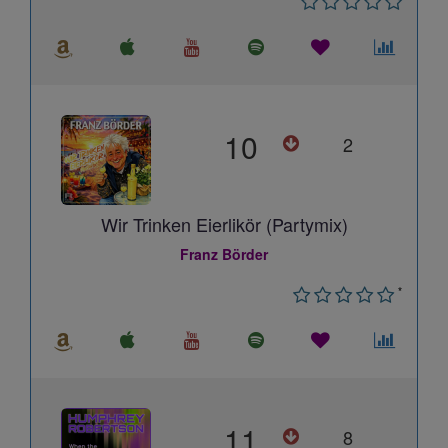
10
2
Wir Trinken Eierlikör (Partymix)
Franz Börder
*
11
8