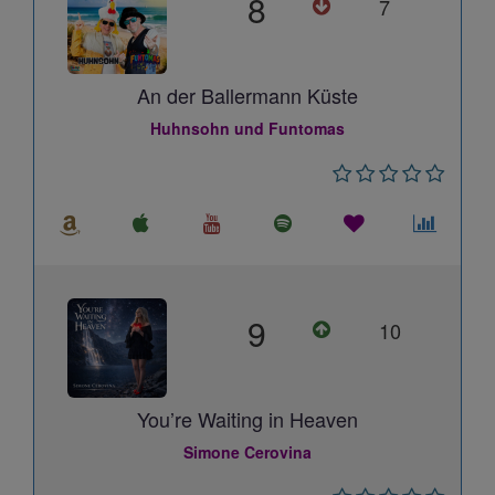
8
7
An der Ballermann Küste
Huhnsohn und Funtomas
9
10
You’re Waiting in Heaven
Simone Cerovina