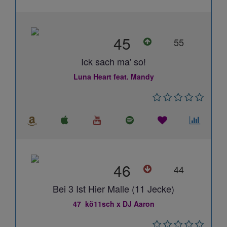
45
55
Ick sach ma' so!
Luna Heart feat. Mandy
46
44
Bei 3 Ist Hier Malle (11 Jecke)
47_kö11sch x DJ Aaron