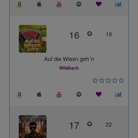
16
19
Auf die Wiesn geh´n
Wildbach
17
22