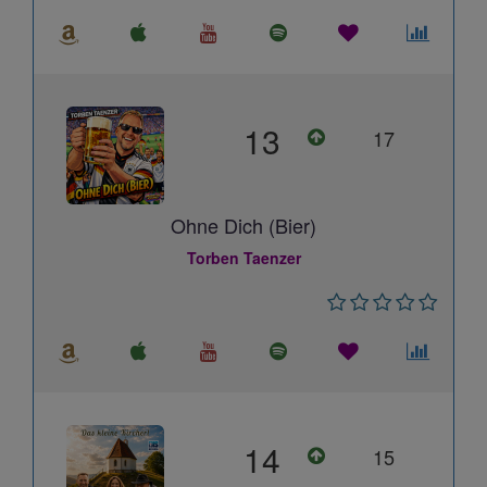
13
17
Ohne Dich (Bier)
Torben Taenzer
14
15