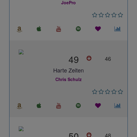
JoePro
49
46
Harte Zeiten
Chris Schulz
50
48