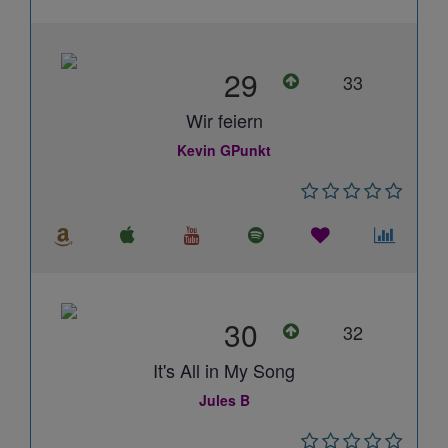
29
33
Wir feiern
Kevin GPunkt
30
32
It's All in My Song
Jules B