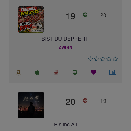
19
20
BIST DU DEPPERT!
ZWIRN
20
19
Bis ins All