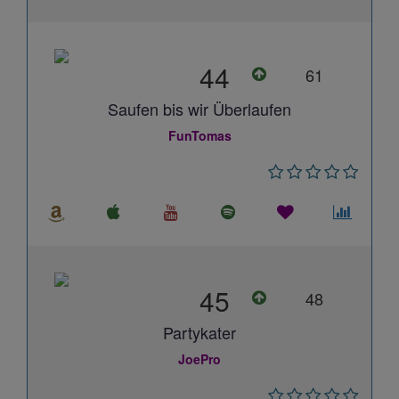
44
61
Saufen bis wir Überlaufen
FunTomas
45
48
Partykater
JoePro