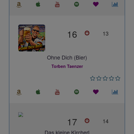
16
13
Ohne Dich (Bier)
Torben Taenzer
17
14
Das kleine Kircherl