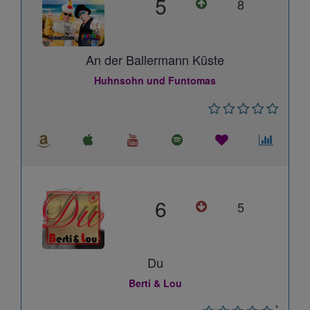
5
8
An der Ballermann Küste
Huhnsohn und Funtomas
6
5
Du
Berti & Lou
*