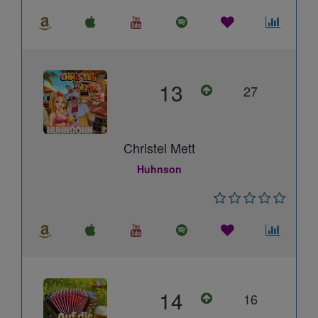
13
27
Christel Mett
Huhnson
14
16