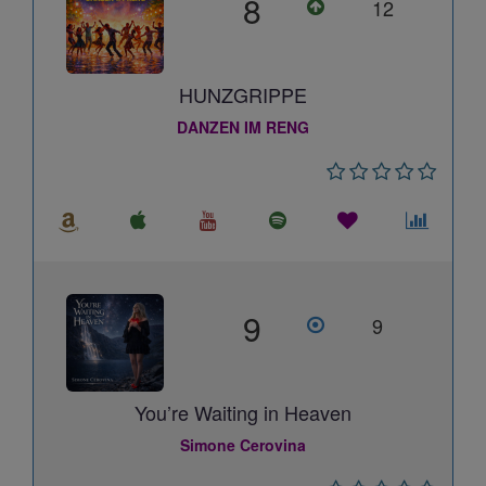
8
12
HUNZGRIPPE
DANZEN IM RENG
9
9
You’re Waiting in Heaven
Simone Cerovina