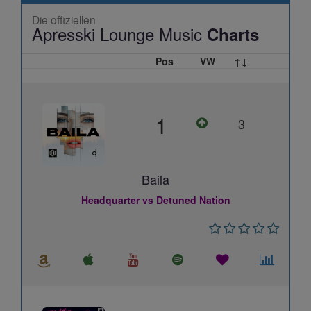
Die offiziellen
Apresski Lounge Music
Charts
Pos
VW
↑↓
1
3
Baila
Headquarter vs Detuned Nation