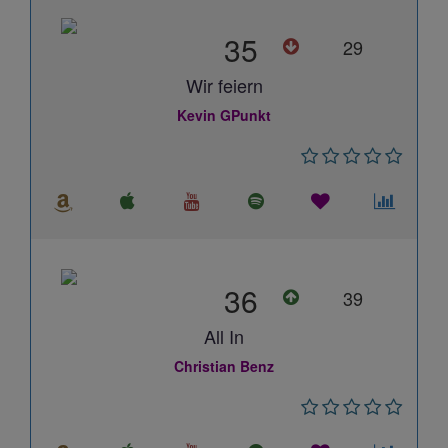
35
29
Wir feiern
Kevin GPunkt
36
39
All In
Christian Benz