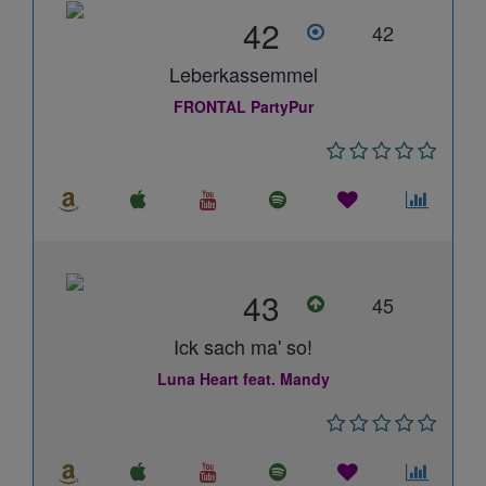
42
42
Leberkassemmel
FRONTAL PartyPur
43
45
Ick sach ma' so!
Luna Heart feat. Mandy