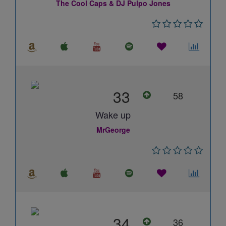
The Cool Caps & DJ Pulpo Jones
33
58
Wake up
MrGeorge
34
36