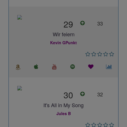
29
33
Wir feiern
Kevin GPunkt
30
32
It's All in My Song
Jules B