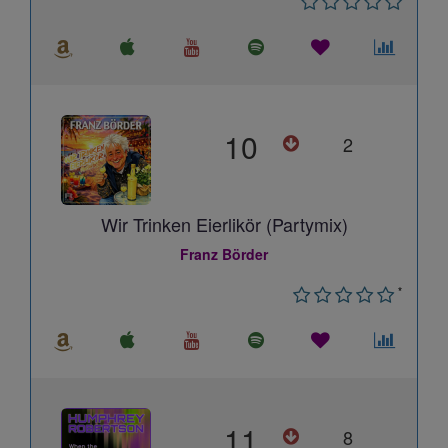
10
2
Wir Trinken Eierlikör (Partymix)
Franz Börder
*
11
8