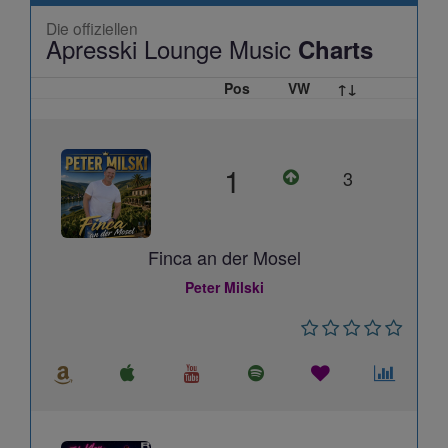
Die offiziellen
Apresski Lounge Music
Charts
Pos
VW
↑↓
1
3
Finca an der Mosel
Peter Milski