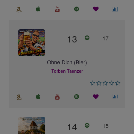
13
17
Ohne Dich (Bier)
Torben Taenzer
14
15