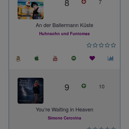
8
7
An der Ballermann Küste
Huhnsohn und Funtomas
9
10
You’re Waiting in Heaven
Simone Cerovina