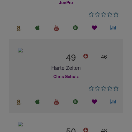
JoePro
49
46
Harte Zeiten
Chris Schulz
50
48