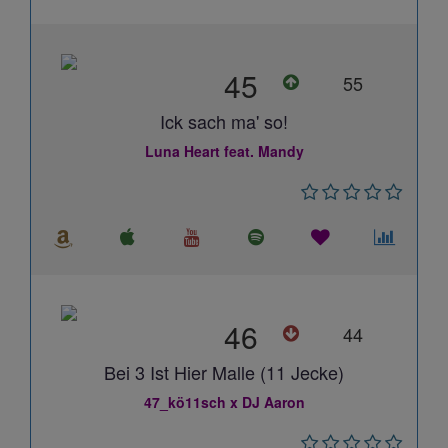
45
55
Ick sach ma' so!
Luna Heart feat. Mandy
46
44
Bei 3 Ist Hier Malle (11 Jecke)
47_kö11sch x DJ Aaron