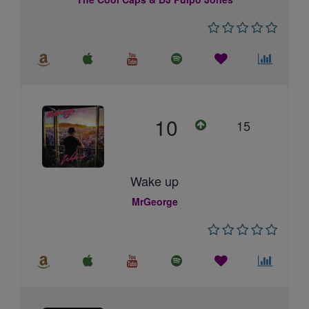
10
15
Wake up
MrGeorge