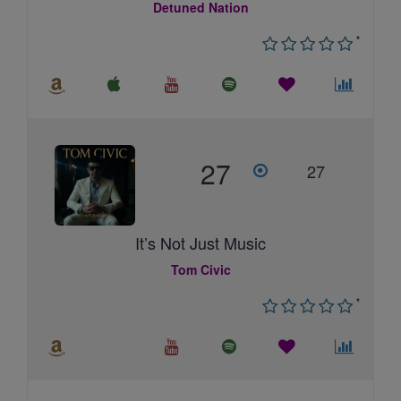
Detuned Nation
*
27
27
It’s Not Just Music
Tom Civic
*