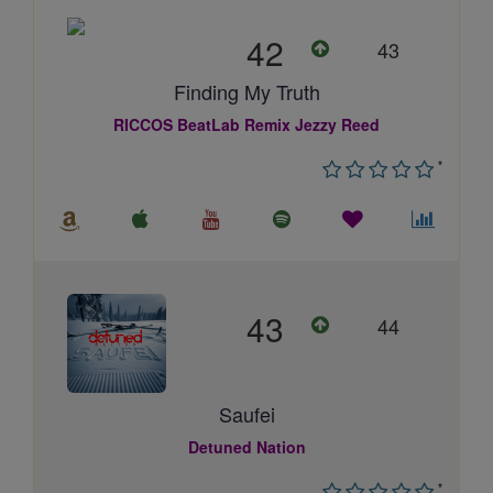
42
43
Finding My Truth
RICCOS BeatLab Remix Jezzy Reed
*
43
44
Saufei
Detuned Nation
*