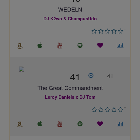
WEDELN
DJ K2wo & ChampusUdo
*
41
41
The Great Commandment
Leroy Daniels x DJ Tom
*