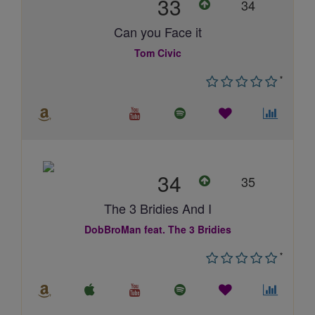
33
34
Can you Face it
Tom Civic
*
34
35
The 3 Bridies And I
DobBroMan feat. The 3 Bridies
*