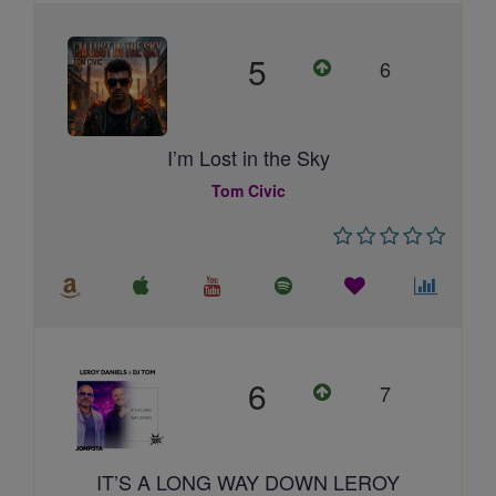
5
6
I’m Lost in the Sky
Tom Civic
6
7
IT’S A LONG WAY DOWN LEROY