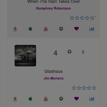
When The Rain Takes Over
Humphrey Robertson
*
4
5
Glashaus
Jim Mertens