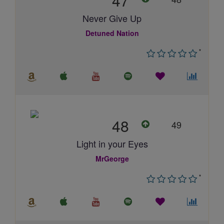
47
Never Give Up
Detuned Nation
*
48
49
Light in your Eyes
MrGeorge
*