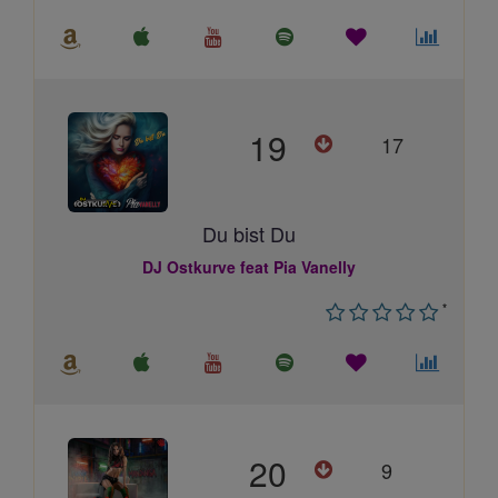
19
17
Du bist Du
DJ Ostkurve feat Pia Vanelly
*
20
9