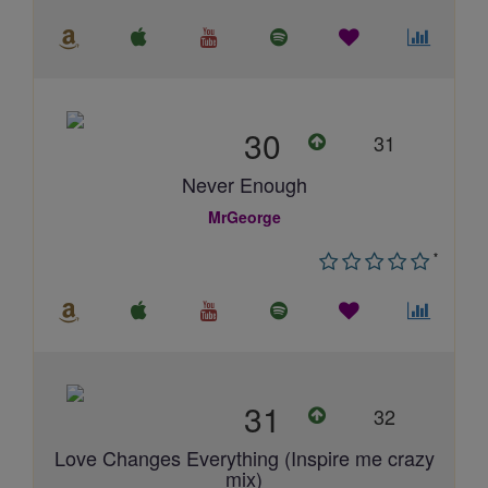
30
31
Never Enough
MrGeorge
*
31
32
Love Changes Everything (Inspire me crazy
mix)