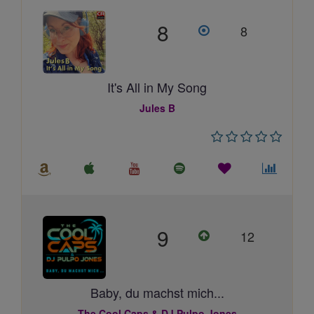
8
8
It's All in My Song
Jules B
9
12
Baby, du machst mich...
The Cool Caps & DJ Pulpo Jones