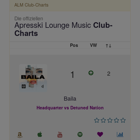
ALM Club-Charts
Die offiziellen
Apresski Lounge Music
Club-
Charts
Pos
VW
↑↓
1
2
Baila
Headquarter vs Detuned Nation