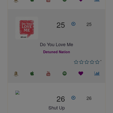
25
25
Do You Love Me
Detuned Nation
*
26
26
Shut Up