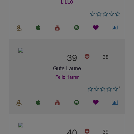
LILLO
39
38
Gute Laune
Felix Harrer
*
40
39