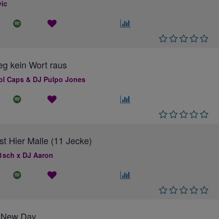
ic
ieg kein Wort raus
ol Caps & DJ Pulpo Jones
Ist Hier Malle (11 Jecke)
1sch x DJ Aaron
 New Day