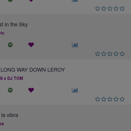
st in the Sky
ic
 A LONG WAY DOWN LEROY
S x DJ TOM
 la vibra
na