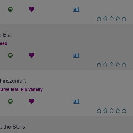
a Bla
Reed
t inszeniert
urve feat. Pia Vanelly
t the Stars