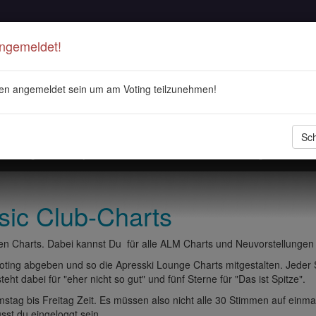
Angemeldet!
en angemeldet sein um am Voting teilzunehmen!
Sch
stellungen
Playlisten
ALM Radio
Veranstaltungen
DJ 
sic Club-Charts
n Charts. Dabei kannst Du für alle ALM Charts und Neuvorstellungen
ting abgeben und so die Apresski Lounge Charts mitgestalten. Jeder
eht dabei für "eher nicht so gut" und fünf Sterne für "Das ist Spitze".
tag bis Freitag Zeit. Es müssen also nicht alle 30 Stimmen auf einma
t du eingeloggt sein.