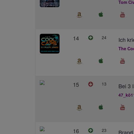
Tom Civ
14
24
Ich kr
The Co
15
13
Bei 3 
47_kö1
16
23
Brand