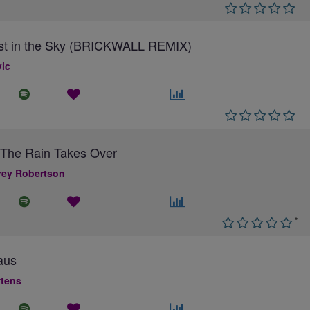
ost in the Sky (BRICKWALL REMIX)
ic
The Rain Takes Over
ey Robertson
*
aus
rtens