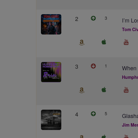
2
3
I’m L
Tom Civ
3
1
When 
Humphr
4
5
Glash
Jim Me