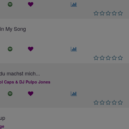
ll in My Song
du machst mich...
ol Caps & DJ Pulpo Jones
up
ge