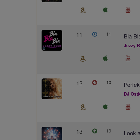
11
11
Bla Bl
Jezzy 
12
10
Perfek
DJ Ostk
13
19
Look a