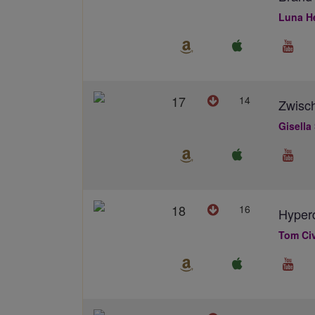
Luna H
17
14
Zwisc
Gisella 
18
16
Hyperd
Tom Civ