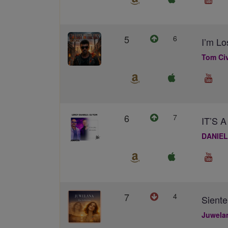
5
6
I’m Lo
Tom Civ
6
7
IT’S
DANIEL
7
4
Siente
Juwela