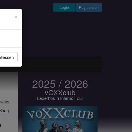
Login
Registrieren
×
liessen
und Musiker
2025 / 2026
vOXXclub
Lederhos´n Inferno Tour
 voten.
 Song
l