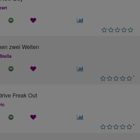
eart
hen zwei Welten
Stella
*
rive Freak Out
ic
*