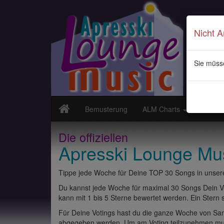
Nicht 
Sie müss
Bemusterung
ALM Charts
Neuvor
Die offiziellen
Apresski Lounge Mu
Tippe jede Woche für Deine TOP 30 Songs in unsere
Du kannst jede Woche für maximal 30 Songs Dein Vo
kann mit 1 bis 5 Sterne bewertet werden. Ein Stern st
Für Deine Votings hast du die ganze Woche von Sams
abgegeben werden. Um am Voting teilzunehmen muss