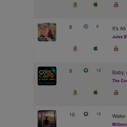
8
8
It's A
Jules B
9
12
Baby, 
The Co
10
15
Wake 
MrGeor